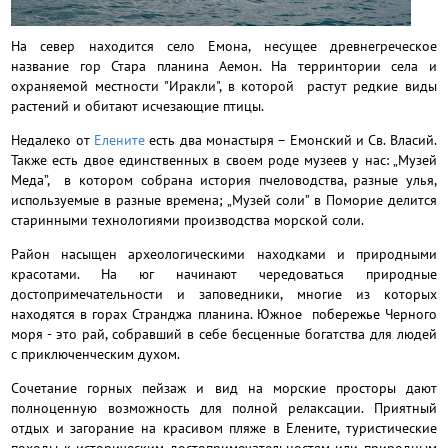
На север находится село Емона, несущее древнегреческое
название гор Стара планина Аемон. На терринтории села и
охраняемой местности "Иракли", в которой растут редкие виды
растений и обитают исчезающие птицы.
Недалеко от
Елените
есть два монастыря – Емонский и Св. Власий.
Также есть двое единственных в своем роде музеев у нас: „Музей
Меда”, в котором собрана история пчеловодства, разные улья,
используемые в разные времена; „Музей соли” в Поморие делится
старинными технологиями производства морской соли.
Район насыщен археологическими находками и природными
красотами. На юг начинают чередоваться природные
достопримечательности и заповедники, многие из которых
находятся в горах Странджа планина. Южное побережье Черного
моря - это рай, собравший в себе бесценные богатства для людей
с приключенческим духом.
Сочетание горных пейзаж и вид на морские просторы дают
полноценную возможность для полной релаксации. Приятный
отдых и загорание на красивом пляже в Елените, туристические