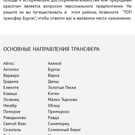
походы к историческим достопримечательностям или природным
красотам является вопросом персонального предпочтения. Но
решите ли вы путешествовать в этом районе, позвоните “ТОП
трансфер Бургас”, чтобы отвезти вас в желаемое место назначения.
ОСНОВНЫЕ НАПРАВЛЕНИЯ ТРАНСФЕРА
Айтос
Ахелой
Ахтопол
Бургас
Варвара
Варна
Градина
Дюны
Елените
Золотые Пески
Каваци
Китен
Лозенец
Малко Тырново
Несебр
Обзор
Поморие
Приморско
Равадиново
Равда
Святой Влас
Синеморец
Созополь
Солнечный берег