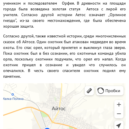
учеником и последователем Орфея. В древности на площади
города была возведена золотая статуя Аетоса с лирой его
учителя. Согласно другой истории Аетос означает „Орлиное
гнездо“, из-за своего местонахождения, где была обеспечена
хорошая защита.
Согласно другой, также известной истории, среди многочисленных
сказок об Айтосе. Один охотник был атакован медведем во время
охоты. Его спас орел, который прилетел и выклюнул глаза зверю.
Пока охотник был в без сознании, его охотничья команда убила
орла, поскольку охотники подумали, что орел его напал. Когда
охотник пришел в сознание и увидел что случилось он
опечалился. В честь своего спасителя охотник поднял ему
памятник.