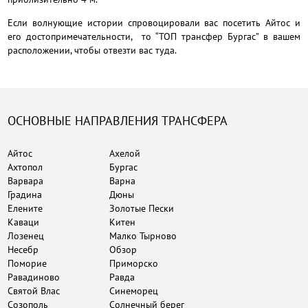
Если волнующие истории спровоцировали вас посетить Айтос и
его достопримечательности, то “ТОП трансфер Бургас” в вашем
расположении, чтобы отвезти вас туда.
ОСНОВНЫЕ НАПРАВЛЕНИЯ ТРАНСФЕРА
Айтос
Ахелой
Ахтопол
Бургас
Варвара
Варна
Градина
Дюны
Елените
Золотые Пески
Каваци
Китен
Лозенец
Малко Тырново
Несебр
Обзор
Поморие
Приморско
Равадиново
Равда
Святой Влас
Синеморец
Созополь
Солнечный берег