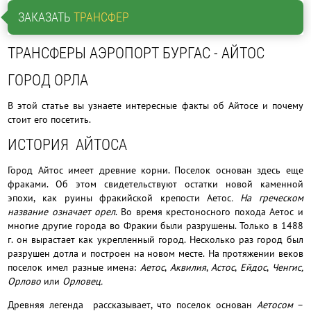
ЗАКАЗАТЬ
ТРАНСФЕР
ТРАНСФЕРЫ АЭРОПОРТ БУРГАС - АЙТОС
ГОРОД ОРЛА
В этой статье вы узнаете интересные факты об Айтосе и почему
стоит его посетить.
ИСТОРИЯ АЙТОСА
Город Айтос имеет древние корни. Поселок основан здесь еще
фраками. Об этом свидетельствуют остатки новой каменной
эпохи, как руины фракийской крепости Аетос
. На греческом
название означает
орел
. Во время крестоносного похода Аетос и
многие другие города во Фракии были разрушены. Только в 1488
г. он вырастает как укрепленный город. Несколько раз город был
разрушен дотла и построен на новом месте.
На протяжении веков
поселок имел разные имена:
Аетос
,
Аквилия
,
Астос
,
Ейдос
,
Ченгис,
Орлово
или
Орловец.
Древняя легенда рассказывает, что поселок основан
Аетосом
–