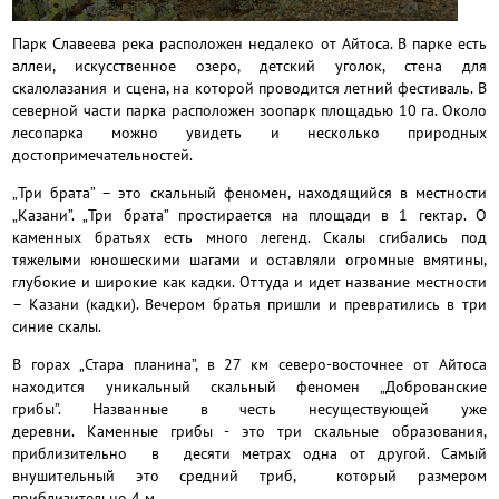
Парк Славеева река расположен недалеко от Айтоса. В парке есть
аллеи, искусственное озеро, детский уголок, стена для
скалолазания и сцена, на которой проводится летний фестиваль. В
северной части парка расположен зоопарк площадью 10 га. Около
лесопарка можно увидеть и несколько природных
достопримечательностей.
„Три брата” – это скальный феномен, находящийся в местности
„Казани”. „Три брата” простирается на площади в 1 гектар. О
каменных братьях есть много легенд. Скалы сгибались под
тяжелыми юношескими шагами и оставляли огромные вмятины,
глубокие и широкие как кадки. Оттуда и идет название местности
– Казани (кадки). Вечером братья пришли и превратились в три
синие скалы.
В горах „Стара планина”, в 27 км северо-восточнее от Айтоса
находится уникальный скальный феномен „Доброванские
грибы”. Названные в честь несуществующей уже
деревни. Каменные грибы - это три скальные образования,
приблизительно в десяти метрах одна от другой. Самый
внушительный это средний триб, который размером
приблизительно 4 м.