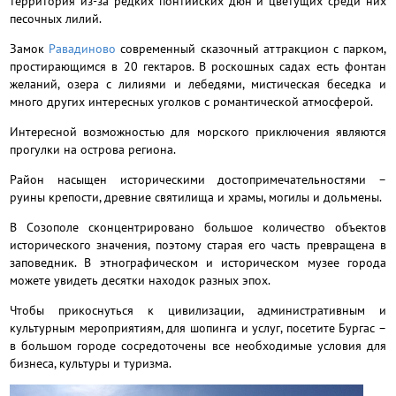
территория из-за редких понтийских дюн и цветущих среди них
песочных лилий.
Замок
Равадиново
современный сказочный аттракцион с парком,
простирающимся в 20 гектаров. В роскошных садах есть фонтан
желаний, озера с лилиями и лебедями, мистическая беседка и
много других интересных уголков с романтической атмосферой.
Интересной возможностью для морского приключения являются
прогулки на острова региона.
Район насыщен историческими достопримечательностями –
руины крепости, древние святилища и храмы, могилы и дольмены.
В Созополе сконцентрировано большое количество объектов
исторического значения, поэтому старая его часть превращена в
заповедник. В этнографическом и историческом музее города
можете увидеть десятки находок разных эпох.
Чтобы прикоснуться к цивилизации, административным и
культурным мероприятиям, для шопинга и услуг, посетите Бургас –
в большом городе сосредоточены все необходимые условия для
бизнеса, культуры и туризма.