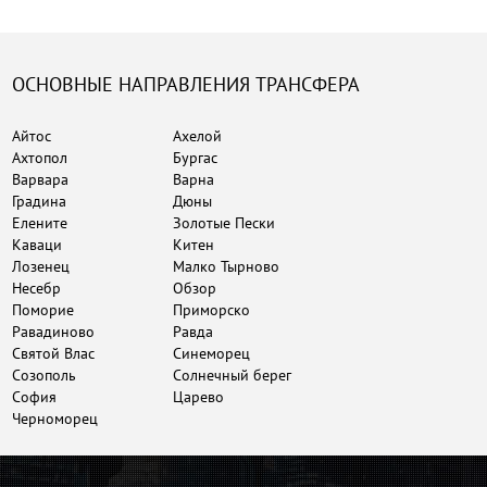
ОСНОВНЫЕ НАПРАВЛЕНИЯ ТРАНСФЕРА
Айтос
Ахелой
Ахтопол
Бургас
Варвара
Варна
Градина
Дюны
Елените
Золотые Пески
Каваци
Китен
Лозенец
Малко Тырново
Несебр
Обзор
Поморие
Приморско
Равадиново
Равда
Святой Влас
Синеморец
Созополь
Солнечный берег
София
Царево
Черноморец